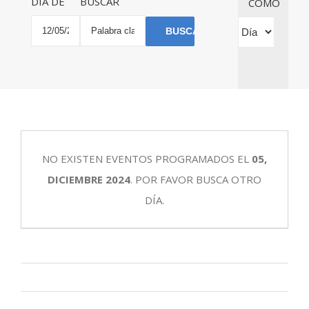
DÍA DE
BUSCAR
COMO
de
búsqueda
2024
vistas
y
Búsqueda
de
vistas
de
Evento
de
Eventos
Eventos
NO EXISTEN EVENTOS PROGRAMADOS EL
05,
DICIEMBRE 2024
. POR FAVOR BUSCA OTRO
DÍA.