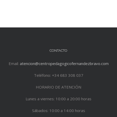
CONTACTO
Email:
atencion@centropedagogicofernandezbravo.com
Teléfono: +34 683 308 037
HORARIO DE ATENCIÓN
Lunes a viernes: 10:00 a 20:00 horas
Sábados: 10:00 a 14:00 horas