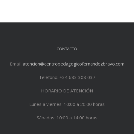
CONTACTO
Email:
atencion@centropedagogicofernandezbravo.com
Teléfono: +34 683 308 037
HORARIO DE ATENCIÓN
Lunes a viernes: 10:00 a 20:00 horas
Sábados: 10:00 a 14:00 horas