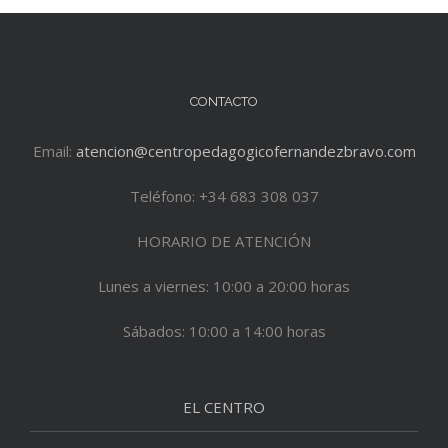
CONTACTO
Email:
atencion@centropedagogicofernandezbravo.com
Teléfono: +34 683 308 037
HORARIO DE ATENCIÓN
Lunes a viernes: 10:00 a 20:00 horas
Sábados: 10:00 a 14:00 horas
EL CENTRO