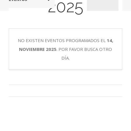
2025
búsqueda
vistas
y
de
vistas
Evento
NO EXISTEN EVENTOS PROGRAMADOS EL
14,
de
NOVIEMBRE 2025
. POR FAVOR BUSCA OTRO
Eventos
DÍA.