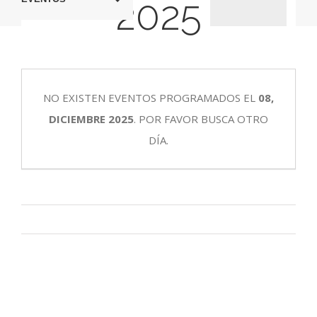
2025
búsqueda
vistas
y
de
vistas
Evento
NO EXISTEN EVENTOS PROGRAMADOS EL
08,
de
DICIEMBRE 2025
. POR FAVOR BUSCA OTRO
Eventos
DÍA.