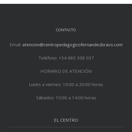
CONTACTO
Email:
atencion@centropedagogicofernandezbravo.com
Teléfono: +34 683 308 037
HORARIO DE ATENCIÓN
Lunes a viernes: 10:00 a 20:00 horas
Sábados: 10:00 a 14:00 horas
EL CENTRO