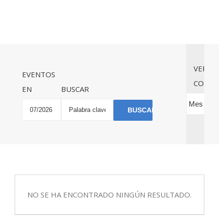
Navegación
Nave
VER
de
EVENTOS
COMO
de
EN
BUSCAR
búsqueda
vistas
y
de
Búsqueda
vistas
Even
de
de
Eventos
Eventos
NO SE HA ENCONTRADO NINGÚN RESULTADO.