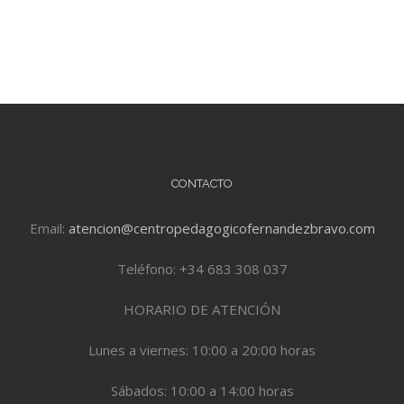
CONTACTO
Email:
atencion@centropedagogicofernandezbravo.com
Teléfono: +34 683 308 037
HORARIO DE ATENCIÓN
Lunes a viernes: 10:00 a 20:00 horas
Sábados: 10:00 a 14:00 horas