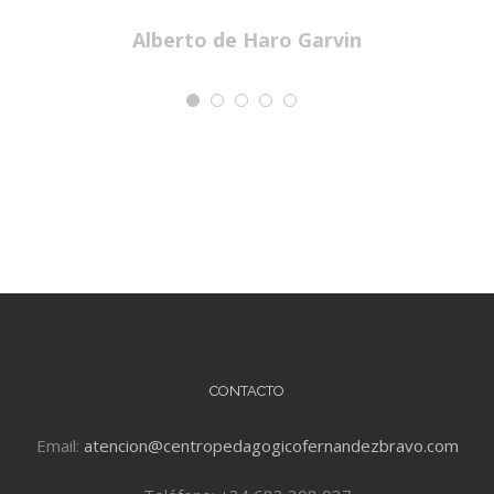
Alberto de Haro Garvin
CONTACTO
Email:
atencion@centropedagogicofernandezbravo.com