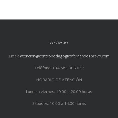
CONTACTO
Email:
atencion@centropedagogicofernandezbravo.com
Teléfono: +34 683 308 037
HORARIO DE ATENCIÓN
Lunes a viernes: 10:00 a 20:00 horas
Sábados: 10:00 a 14:00 horas